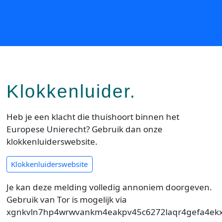
Mail jouw klacht
Klokkenluider.
Heb je een klacht die thuishoort binnen het
Europese Unierecht? Gebruik dan onze
klokkenluiderswebsite.
Klokkenluiderswebsite
Je kan deze melding volledig annoniem doorgeven.
Gebruik van Tor is mogelijk via
xgnkvln7hp4wrwvankm4eakpv45c6272laqr4gefa4ekxql