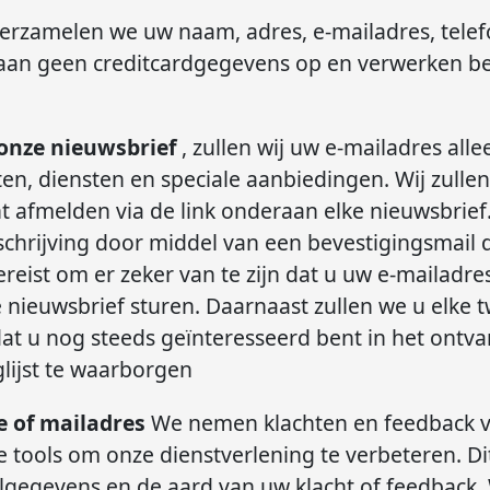
verzamelen we uw naam, adres, e-mailadres, tel
laan geen creditcardgegevens op en verwerken be
r onze nieuwsbrief
, zullen wij uw e-mailadres al
en, diensten en speciale aanbiedingen. Wij zulle
t afmelden via de link onderaan elke nieuwsbrie
nschrijving door middel van een bevestigingsmail
reist om er zeker van te zijn dat u uw e-mailadre
 nieuwsbrief sturen. Daarnaast zullen we u elke 
dat u nog steeds geïnteresseerd bent in het ont
lijst te waarborgen
te of mailadres
We nemen klachten en feedback va
e tools om onze dienstverlening te verbeteren. D
lgegevens en de aard van uw klacht of feedback