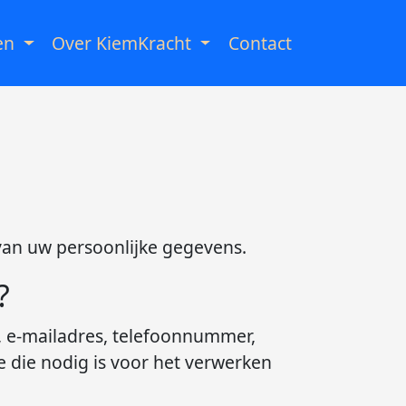
en
Over KiemKracht
Contact
van uw persoonlijke gegevens.
?
, e-mailadres, telefoonnummer,
e die nodig is voor het verwerken