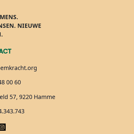
 MENS.
ANSEN
. NIEUWE
.
ACT
iemkracht.org
48 00 60
eld 57, 9220 Hamme
4.343.743