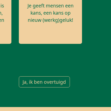
is
Je geeft mensen een
n,
kans, een kans op
en
nieuw (werkg)geluk!
Ja, ik ben overtuigd